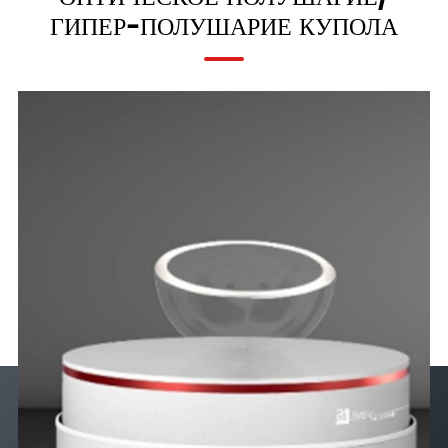
ГИПЕР-ПОЛУШАРИЕ КУПОЛА
AT-D-50C
50
25
4
AT-D-50D
50
26
2
AT-D-50E
50
27
2
AT-D-50F
50
28
1
AT-D-50G
50
28
2
AT-D-60
60
30
5
AT-D-61
61
30,6
15,6