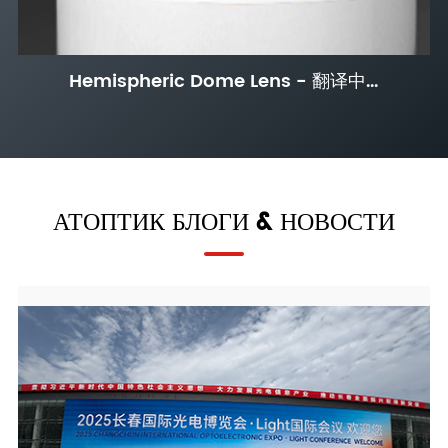
AT-D-70A
70
35
4
AT-D-70B
70
35
5
Hemispheric Dome Lens - 翻译中...
AT-D-70C
70
35
8
AT-D-74
74
27,2
6
АТОПТИК БЛОГИ & НОВОСТИ
AT-D-75
75
37,5
3
AT-D-76A
76
38
5,5
AT-D-76B
76
38
6
AT-D-80
80
40
4