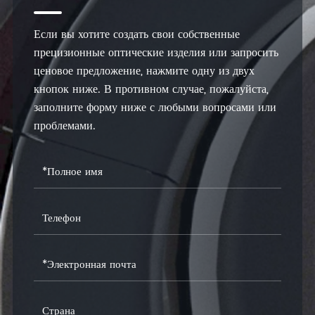
AT-D-30B
30
15
2
Если вы хотите создать свои собственные
AT-D-30C
30
16
2
прецизионные оптические изделия или запросить
ценовое предложение, нажмите одну из двух
AT-D-30D
30
16
4
кнопок ниже. В противном случае, пожалуйста,
заполните форму ниже с любыми вопросами или
проблемами.
AT-D-30E
30
16,5
2
AT-D-30F
30
17
2
AT-D-32A
32
16
2
AT-D-32B
32
16
4
AT-D-32C
32
17
2